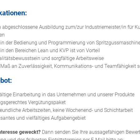
ikationen:
ch abgeschlossene Ausbildung zum/zur Industriemeister/in für K
ßen
 in der Bedienung und Programmierung von Spritzgussmaschin
in den Bereichen Lean und KVP ist von Vorteil
litätsbewusstsein und sorgfältige Arbeitsweise
 Maß an Zuverlässigkeit, Kommunikations- und Teamfähigkeit so
bot:
fältige Einarbeitung in das Unternehmen und unserer Produkte
ungsgerechtes Vergütungspaket
reundliche Arbeitszeiten, keine Wochenend- und Schichtarbeit
ssantes und vielfältiges Aufgabengebiet
Interesse geweckt?
Dann senden Sie Ihre aussagefähigen Bewer
ng und des frühesten Eintrittstermins per E-Mail bitte an: