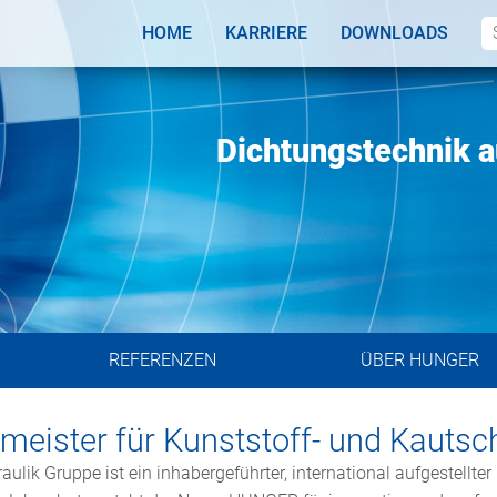
HOME
KARRIERE
DOWNLOADS
ösungen
eltweit
Dichtungstechnik au
REFERENZEN
ÜBER HUNGER
emeister für Kunststoff- und Kauts
ulik Gruppe ist ein inhabergeführter, international aufgestellt