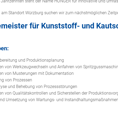
en Jahrzehnten steht der Name HUNGER für innovative und umfa
g am Standort Würzburg suchen wir zum nächstmöglichen Zeitp
emeister für Kunststoff- und Kaut
ben:
rbereitung und Produktionsplanung
en von Werkzeugwechseln und Anfahren von Spritzgussmaschi
en von Musterungen mit Dokumentation
ng von Prozessen
lyse und Behebung von Prozessstörungen
en von Qualitätskontrollen und Sicherstellen der Produktionsvo
und Umsetzung von Wartungs- und Instandhaltungsmaßnahme