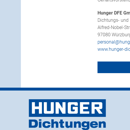
Hunger DFE G
Dichtungs- und
Alfred-Nobel-St
97080 Würzbur
personal@
hung
www.hunger-di