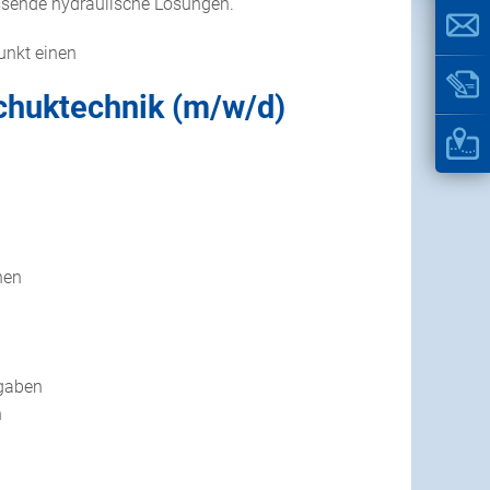
ssende hydraulische Lösungen.
unkt einen
schuktechnik (m/w/d)
nen
rgaben
n