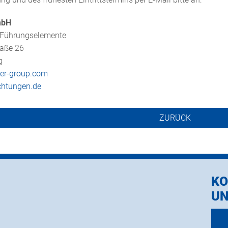
mbH
 Führungselemente
raße 26
g
er-group.com
chtungen.de
ZURÜCK
KO
UN