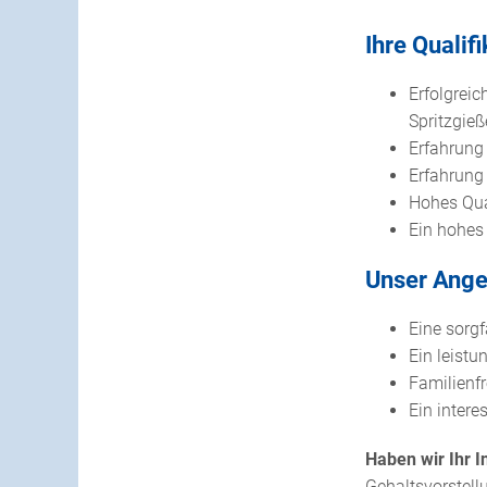
Ihre Qualif
Erfolgrei
Spritzgie
Erfahrung
Erfahrung 
Hohes Qua
Ein hohes
Unser Ange
Eine sorg
Ein leist
Familienf
Ein intere
Haben wir Ihr 
Gehaltsvorstellu