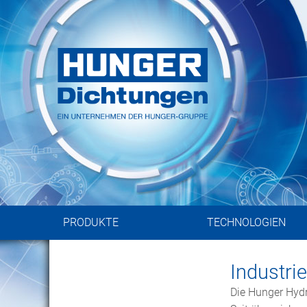
Komplette L
n Germany für über 6500 Kunden w
PRODUKTE
TECHNOLOGIEN
Industri
Die
Hunger Hydra