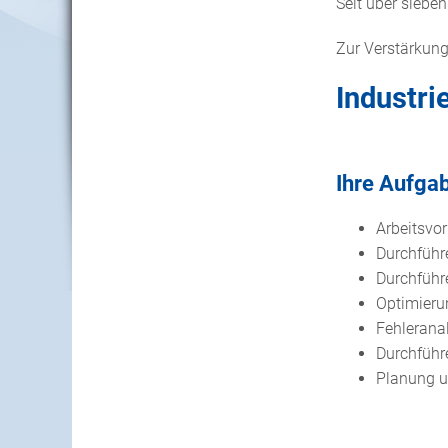
Seit über sieb
Zur Verstärkun
Industri
Ihre Aufga
Arbeitsvo
Durchführ
Durchführ
Optimieru
Fehlerana
Durchführ
Planung 