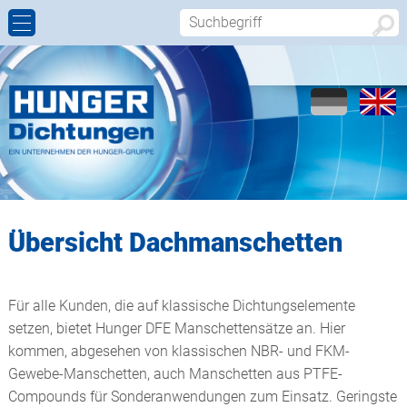
STANGENDICHTUNGEN
INNOVATIONEN
FIRMENPROFIL
ANSPRECHPARTNER
KOLBENDICHTUNGEN
WERKSTOFFE
GESCHICHTE
KONTAKTFORMULAR
ROTORDICHTUNGEN
QUALITÄT
UNTERNEHMENSKODEX
ANFAHRT
ABSTREIFER
WERKZEUGBAU
STANDORTE
Übersicht Dachmanschetten
FÜHRUNGSELEMENTE
VERTRETUNGEN
Für alle Kunden, die auf klassische Dichtungselemente
DACHMANSCHETTEN
setzen, bietet Hunger DFE Manschettensätze an. Hier
kommen, abgesehen von klassischen NBR- und FKM-
STATISCHE DICHTUNGEN
Gewebe-Manschetten, auch Manschetten aus PTFE-
Compounds für Sonderanwendungen zum Einsatz. Geringste